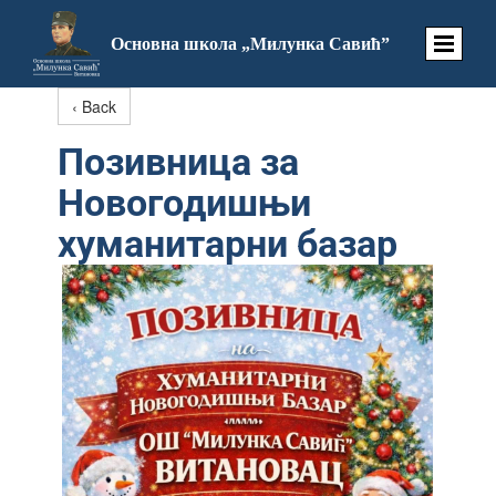
Основна школа „Милунка Савић”
‹ Back
Позивница за
Новогодишњи
хуманитарни базар