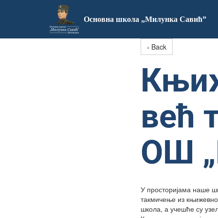
Основна школа „Милунка Савић”
‹ Back
Књиж
већ 
ОШ „
У просторијама наше шк
такмичење из књижевнос
школа, а учешће су узе