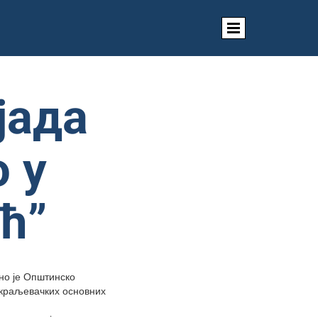
јада
 у
ћ”
но је Општинско
 краљевачких основних