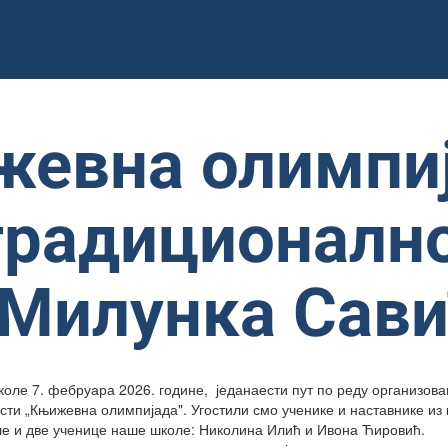
евна олимпи
традиционално
Милунка Сави
оле 7. фебруара 2026. године, једанаести пут по реду организова
ти „Књижевна олимпијада". Угостили смо ученике и наставнике из
ле и две ученице наше школе: Николина Илић и Ивона Ћировић.