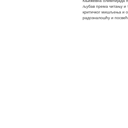
Књижевна олимпијада пр
љубав према читању и 
критичког мишљења и ос
радозналошћу и посвеће