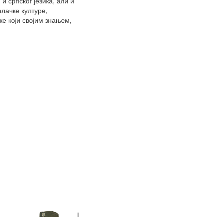
 српског језика, али и
лачке културе,
е који својим знањем,