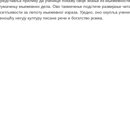
едставља прилику да ученици покажу своје знање из књижевности и
тумачењу књижевних дела. Ово такмичење подстиче развијање чита
етљивости за лепоту књижевног израза. Уједно, оно окупља ученик
ношћу негују културу писане речи и богатство језика.