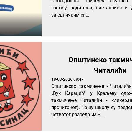
Овогодишња приредба окупила 
гостију, родитеља, наставника и 
заједничким сн...
Општинско такми
Читалићи
18-03-2026 08:47
Општинско такмичење - Читалићи
„Вук Караџић” у Краљеву одрж
такмичење Читалићи - кликера
прочитаног). Нашу школу су предс
четвртог разреда из Ч...