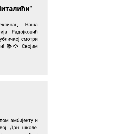
Читалићи"
Алексинац Наша
ија Радојковић
публичкој смотри
ши! 📚💡 Својим
епом амбијенту и
вој Дан школе.