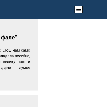
 фале”
: „Још нам само
владала посебна,
 велику част и
јајне глумце