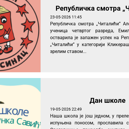
Републичка смотра „
23-05-2026 11:45
Републичка смотра „Читалићи” 
ученица четвртог разреда, Емил
остварила је запажен успех на Ре
„Читалићи” у категорији Кликера
зрелим ставом...
Дан школе
19-05-2026 22:49
Наша школа је још једном, у прел
испуњена поносом, прославила с