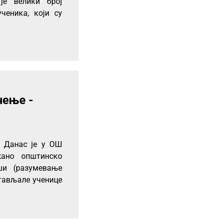
је велики број
ученика, који су
чење -
 Данас је у ОШ
ано општинско
ши (разумевање
тављале ученице