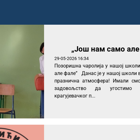
„Још нам само але
29-05-2026 16:34
Позоришна чаролија у нашој школи
але фале” Данас је у нашој школи 
празнична атмосфера! Имали смо
задовољство да угостимо с
крагујевачког п...